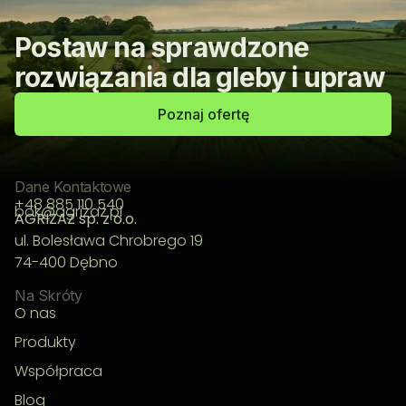
Postaw na sprawdzone
rozwiązania dla gleby i upraw
Poznaj ofertę
Dane Kontaktowe
+48 885 110 540
bok@agrizaz.pl
AGRIZAZ sp. z o.o.
ul. Bolesława Chrobrego 19
74-400 Dębno
Na Skróty
O nas
Produkty
Współpraca
Blog