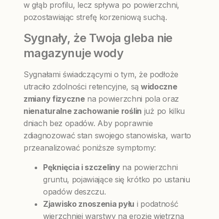
w głąb profilu, lecz spływa po powierzchni,
pozostawiając strefę korzeniową suchą.
Sygnały, że Twoja gleba nie
magazynuje wody
Sygnałami świadczącymi o tym, że podłoże
utraciło zdolności retencyjne, są
widoczne
zmiany fizyczne
na powierzchni pola oraz
nienaturalne zachowanie roślin
już po kilku
dniach bez opadów. Aby poprawnie
zdiagnozować stan swojego stanowiska, warto
przeanalizować poniższe symptomy:
Pęknięcia i szczeliny
na powierzchni
gruntu, pojawiające się krótko po ustaniu
opadów deszczu.
Zjawisko znoszenia pyłu
i podatność
wierzchniej warstwy na erozję wietrzną