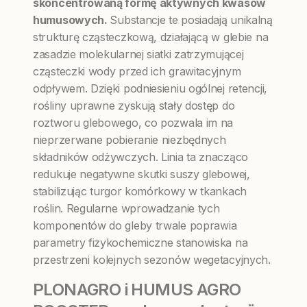
skoncentrowaną formę aktywnych kwasów
humusowych.
Substancje te posiadają unikalną
strukturę cząsteczkową, działającą w glebie na
zasadzie molekularnej siatki zatrzymującej
cząsteczki wody przed ich grawitacyjnym
odpływem. Dzięki podniesieniu ogólnej retencji,
rośliny uprawne zyskują stały dostęp do
roztworu glebowego, co pozwala im na
nieprzerwane pobieranie niezbędnych
składników odżywczych. Linia ta znacząco
redukuje negatywne skutki suszy glebowej,
stabilizując turgor komórkowy w tkankach
roślin. Regularne wprowadzanie tych
komponentów do gleby trwale poprawia
parametry fizykochemiczne stanowiska na
przestrzeni kolejnych sezonów wegetacyjnych.
PLONAGRO i HUMUS AGRO