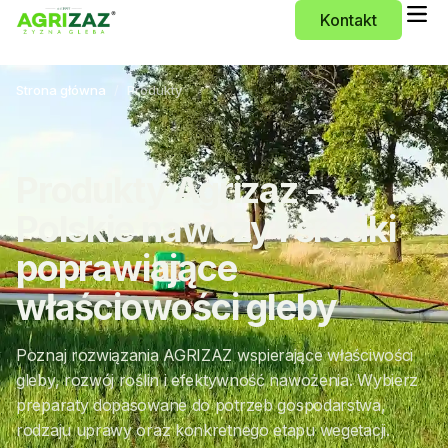
Kontakt
Strona główna
Produkty
Produkty Agrizaz -
Polskie nawozy i środki
poprawiające
właściowości gleby
Poznaj rozwiązania AGRIZAZ wspierające właściwości
gleby, rozwój roślin i efektywność nawożenia. Wybierz
preparaty dopasowane do potrzeb gospodarstwa,
rodzaju uprawy oraz konkretnego etapu wegetacji.