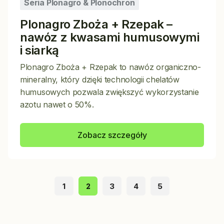
Seria Plonagro & Plonochron
Plonagro Zboża + Rzepak –
nawóz z kwasami humusowymi
i siarką
Plonagro Zboża + Rzepak to nawóz organiczno-
mineralny, który dzięki technologii chelatów
humusowych pozwala zwiększyć wykorzystanie
azotu nawet o 50%.
Zobacz szczegóły
2
1
3
4
5