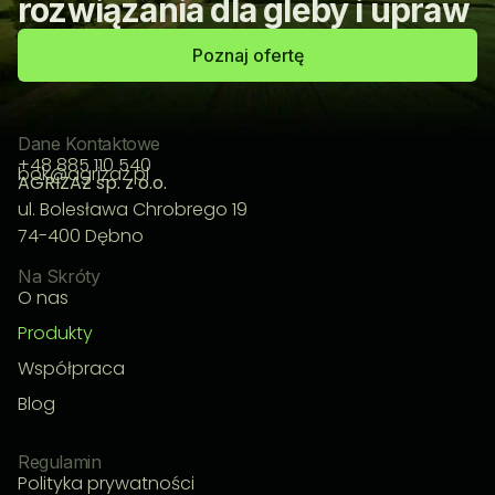
rozwiązania dla gleby i upraw
Poznaj ofertę
Dane Kontaktowe
+48 885 110 540
bok@agrizaz.pl
AGRIZAZ sp. z o.o.
ul. Bolesława Chrobrego 19
74-400 Dębno
Na Skróty
O nas
Produkty
Współpraca
Blog
Regulamin
Polityka prywatności