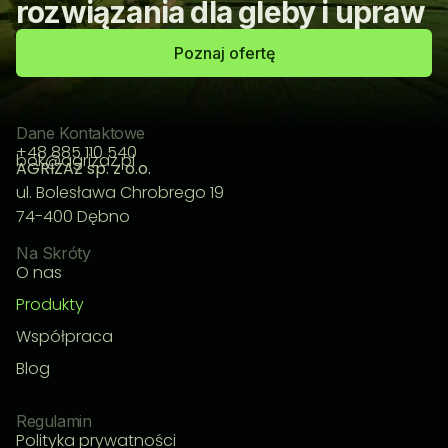
rozwiązania dla gleby i upraw
Poznaj ofertę
Dane Kontaktowe
+48 885 110 540
bok@agrizaz.pl
AGRIZAZ sp. z o.o.
ul. Bolesława Chrobrego 19
74-400 Dębno
Na Skróty
O nas
Produkty
Współpraca
Blog
Regulamin
Polityka prywatności