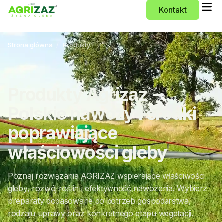
Kontakt
Strona główna
Produkty
Produkty Agrizaz -
Polskie nawozy i środki
poprawiające
właściowości gleby
Poznaj rozwiązania AGRIZAZ wspierające właściwości
gleby, rozwój roślin i efektywność nawożenia. Wybierz
preparaty dopasowane do potrzeb gospodarstwa,
rodzaju uprawy oraz konkretnego etapu wegetacji.